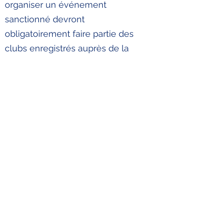
organiser un événement
sanctionné devront
obligatoirement faire partie des
clubs enregistrés auprès de la
fédération. Il n’y a aucun frais
associé à l’enregistrement
d’un club affilié.
Quels sont les critères pour
être un club reconnu par la
FQR?
Il s'agit d'avoir un bassin de
50 joueurs
réguliers provenant de la même région
.