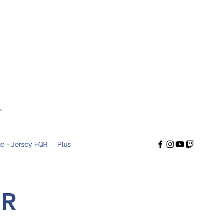
T
e - Jersey FQR
Plus
ER